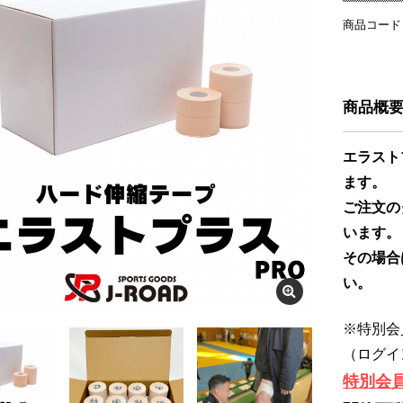
商品コード
商品概
エラスト
ます。
ご注文の
います。
その場合
い。
※特別会
（ログイ
特別会