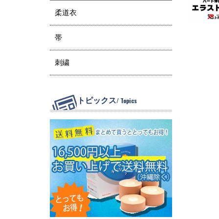
柔道衣
帯
刺繍
トピックス
/ Topics