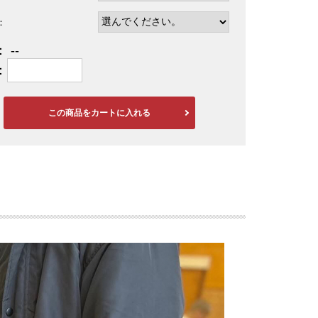
：
：
--
：
この商品をカートに入れる