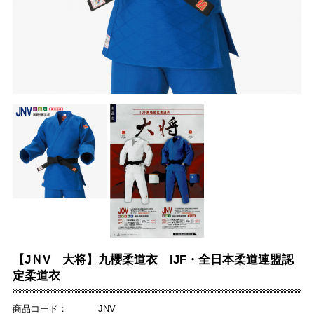
【JＮV 大将】九櫻柔道衣 IJF・全日本柔道連盟認
定柔道衣
商品コード：
JNV