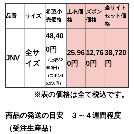
当サイト
希望小
上衣価
ズボン
品番
サイズ
セット価
売価格
格
価格
格
48,40
0円
全サ
25,96
12,76
38,720
JNV
（上衣32,
イズ
0円
0円
円
450円）
（ズボン1
5,950円）
※表の価格は全て税込です。
商品の発送の目安
３～４週間程度
（受注生産品）