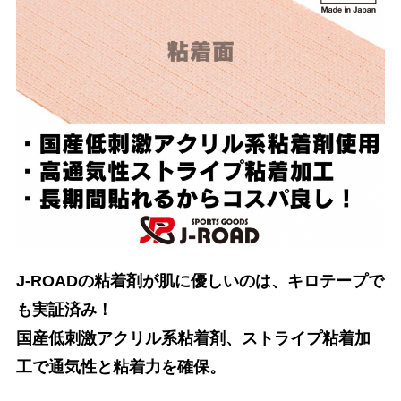
J-ROAD
の粘着剤が肌に優しいのは、キロテープで
も実証済み！
国産低刺激アクリル系粘着剤、ストライプ粘着加
工で通気性と粘着力を確保。