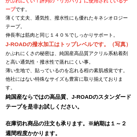
かぶれにくい！評判の『リカバリ』に使用されているテ
ープ
です。
薄くて丈夫、通気性、撥水性にも優れた
キネシオロジー
テープ。
伸長率は筋肉と同じ１４０％でしっかりサポート。
J-ROAD
の撥水加工はトップレベルです。（写真）
かぶれにくさの秘密は、純国産高品質アクリル系粘着剤
と高い通気性・撥水性で蒸れにくい事。
薄い生地で、貼っているのを忘れる程の素肌感覚です。
他社にはない特殊なサイズも豊富に取り揃えておりま
す。
純国産ならではの高品質、
J-ROAD
のスタンダード
テープを是非お試しください。
在庫切れ商品の注文も承ります。
※
納期は１～２
週間程度かかります。